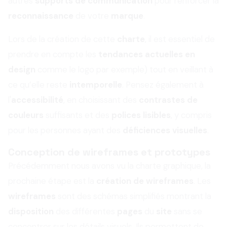
autres
supports de communication
pour renforcer la
reconnaissance
de votre
marque
.
Lors de la création de cette
charte
, il est essentiel de
prendre en compte les
tendances actuelles en
design
comme le logo par exemple) tout en veillant à
ce qu’elle reste
intemporelle
. Pensez également à
l'
accessibilité
, en choisissant des
contrastes de
couleurs
suffisants et des
polices lisibles
, y compris
pour les personnes ayant des
déficiences visuelles
.
Conception de wireframes et prototypes
Précédemment nous avons vu la charte graphique, la
prochaine étape est la
création de wireframes
. Les
wireframes
sont des schémas simplifiés montrant la
disposition
des différentes
pages
du
site
sans se
concentrer sur les détails visuels. Ils permettent de