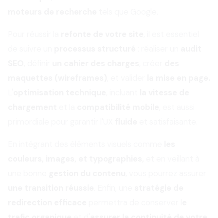
moteurs de recherche
tels que Google.
Pour réussir la
refonte de votre site
, il est essentiel
de suivre un
processus structuré
: réaliser un
audit
SEO
, définir
un cahier des charges
, créer
des
maquettes (wireframes)
, et valider
la mise en pag
e.
L'
optimisation technique
, incluant
la vitesse de
chargement
et la
compatibilité mobile
, est aussi
primordiale pour garantir l'UX
fluide
et satisfaisante.
En intégrant des éléments visuels comme
les
couleurs, images, et typographies,
et en veillant à
une bonne
gestion du contenu
, vous pourrez assurer
une transition réussie
. Enfin, une
stratégie de
redirection efficace
permettra de conserver l
e
trafic organique
et d'
assurer la continuité de votre