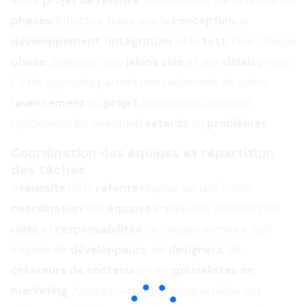
votre
projet de refonte
. Commencez par le diviser en
phases
distinctes, telles que la
conception
, le
développement
, l'
intégration
, et le
test
. Pour chaque
phase
, définissez des
jalons clés
et des
délais
précis.
Cette approche permet non seulement de suivre
l'
avancement
du
projet
, mais aussi d'identifier
rapidement les éventuels
retards
ou
problèmes
.
Coordination des équipes et répartition
des tâches
a
réussite
de la
refonte
repose sur une bonne
coordination
des
équipes
impliquées. Identifiez les
rôles
et
responsabilités
de chaque membre, qu'il
s'agisse de
développeurs
, de
designers
, de
créateurs de contenu
, ou de
spécialistes en
marketing
. Assurez-vous que chaque tâche est