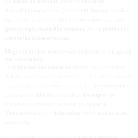
les
bases de données
, gérer les
requêtes
des utilisateurs
, et intégrer les
API tierces
. Ils veillent
également à ce que le
site
soit
sécurisé
, avec une
gestion rigoureuse des données
et une
protection
contre les cyberattaques.
Migration des contenus existants et ajout
de nouveaux
La
migration des contenus
digitaux est une étape
délicate nécessitant une attention particulière. Si vous
avez décidé de conserver une partie des
contenus
de
votre ancien
site
, il est crucial de
les migrer
de
manière structurée pour éviter toute perte
d'
informations
ou d'
indexation
par les
moteurs de
recherche
Cela implique de transférer les
articles
,
images
,