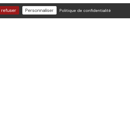
 refuser
Personnaliser
Politique de confidentialité
rsonnelles saisies dans ce formulaire
 d'une prise de contact.