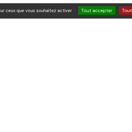
Tout accepter
Tout
sur ceux que vous souhaitez activer
J'accepte que mes données pe
soient utilisées dans le cadre
Envoyer
Website url public