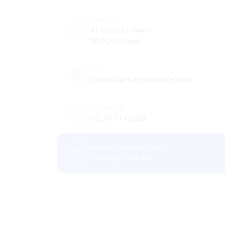
ADRESSE
41 Quai du Havre
76000 Rouen
EMAIL
contact@foreachcode.com
TÉLÉPHONE
02 78 77 62 69
RENDEZ-VOUS EN LIGNE
Calendly · 30 min