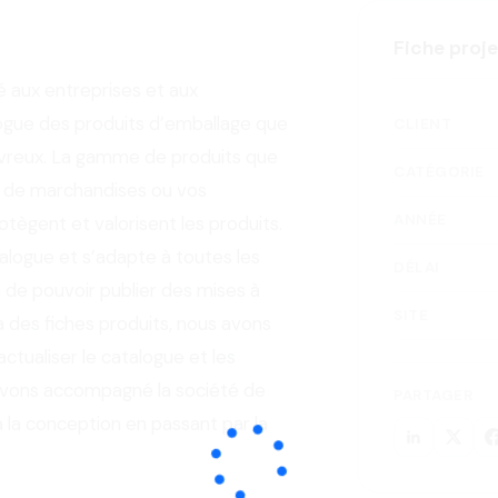
Fiche proj
é aux entreprises et aux
alogue des produits d’emballage que
CLIENT
Évreux. La gamme de produits que
CATÉGORIE
ns de marchandises ou vos
ANNÉE
gent et valorisent les produits.
alogue et s’adapte à toutes les
DÉLAI
 de pouvoir publier des mises à
SITE
ia des fiches produits, nous avons
ctualiser le catalogue et les
avons accompagné la société de
PARTAGER
à la conception en passant par la