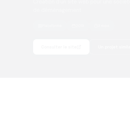
Création d'un site web pour une socié
de déménagement
Plateforme
2019
3 mois
Consulter le site
Un projet simila