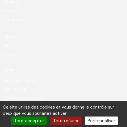
Services
Produits
Formations
IA
Clients
Blog
Contact
LÉGAL
Mentions légales
Plan du site
Gestion des cookies
Ce site utilise des cookies et vous donne le contrôle sur
ceux que vous souhaitez activer
Tout accepter
Tout refuser
Personnaliser
© Copyright 2026 - Foreachcode