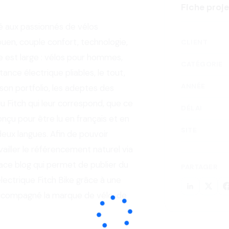
Fiche proj
né aux passionnés de vélos
ouen, couple confort, technologie,
CLIENT
e est large : vélos pour hommes,
CATÉGORIE
nce électrique pliables, le tout,
ANNÉE
 son portfolio, les adeptes des
 Fitch qui leur correspond, que ce
DÉLAI
 conçu pour être lu en français et en
SITE
eux langues. Afin de pouvoir
availler le référencement naturel via
pace blog qui permet de publier du
PARTAGER
lectrique Fitch Bike grâce à une
accompagné la marque de vélo, de