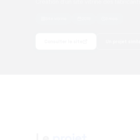
Création d’un site vitrine des fabrican
Site vitrine
2019
3 mois
Consulter le site
Un projet simila
Le
projet