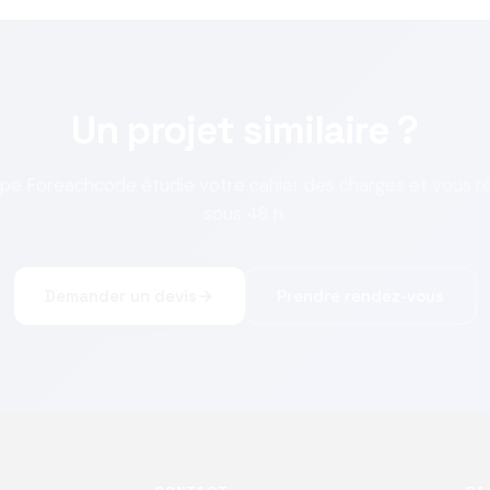
Un projet similaire ?
ipe Foreachcode étudie votre cahier des charges et vous 
sous 48 h.
Demander un devis
Prendre rendez-vous