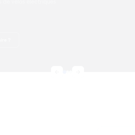
ts de vélos électriques
ire ?