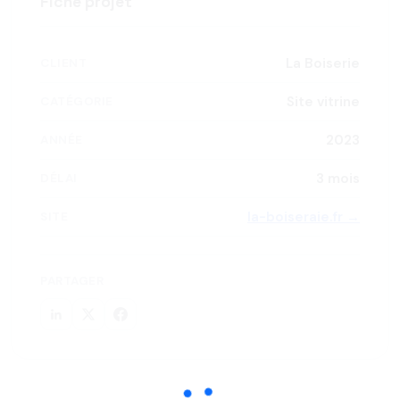
Fiche projet
La Boiserie
CLIENT
Site vitrine
CATÉGORIE
2023
ANNÉE
3 mois
DÉLAI
la-boiseraie.fr →
SITE
PARTAGER