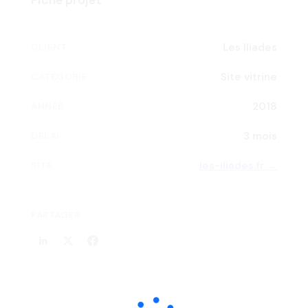
Fiche projet
Les Iliades
CLIENT
Site vitrine
CATÉGORIE
2018
ANNÉE
3 mois
DÉLAI
les-iliades.fr →
SITE
PARTAGER