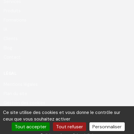
Services
Produits
Formations
IA
Clients
Blog
Contact
LÉGAL
Mentions légales
Plan du site
Gestion des cookies
Ce site utilise des cookies et vous donne le contrôle sur
ceux que vous souhaitez activer
Tout accepter
Tout refuser
Personnaliser
© Copyright 2026 - Foreachcode