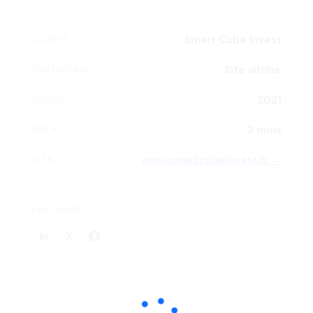
Smart Cube Invest
CLIENT
Site vitrine
CATÉGORIE
2021
ANNÉE
3 mois
DÉLAI
www.smartcubeinvest.fr →
SITE
PARTAGER