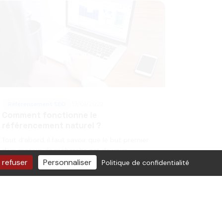
Référencement SEO
19/01/2022
Comment fonctionne le
référencement naturel ?
Tout d’abord, il faut savoir que le but premier
d’un moteur de recherche est de vous
proposer un contenu cohérent à vos attentes
 refuser
Personnaliser
Politique de confidentialité
et de...