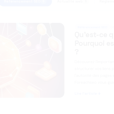
Référencement SEO
Actualité web
Réglem
5
3
Référencement SEO
0
Qu'est-ce q
Pourquoi es
?
Découvrez l'importa
structurer vos liens p
l'autorité des pages 
Foreachseo vous guid
Lire l'article