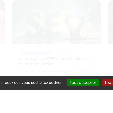
Référencement SEO
08/04/2025
Les pièges du SEO : suroptimisation
et cannibalisation
Article mettant en lumière les façons d'éviter
la suroptimisation SEO qui est une erreur
commune et rend la stratégie SEO contre-
Tout accepter
Tout
sur ceux que vous souhaitez activer
productive